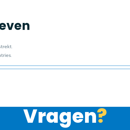
oeven
trekt.
tries.
Vragen
?