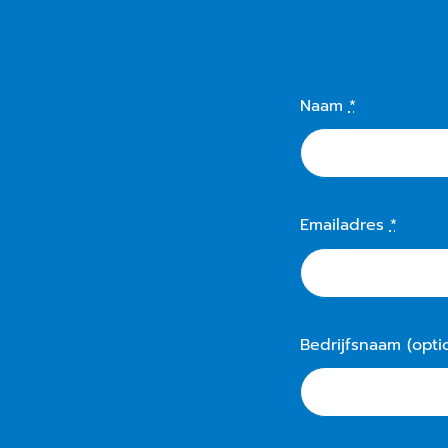
Naam
*
Emailadres
*
Bedrijfsnaam (opti