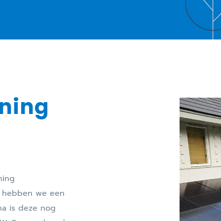
oning
ning
eg hebben we een
na is deze nog