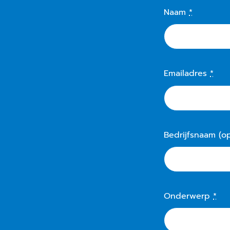
Naam
*
Emailadres
*
Bedrijfsnaam (op
Onderwerp
*