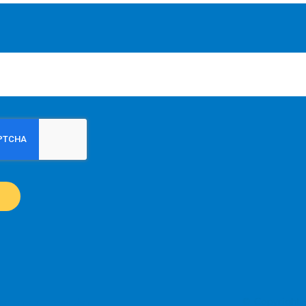
N
© Copyright
gemene voorwaarden